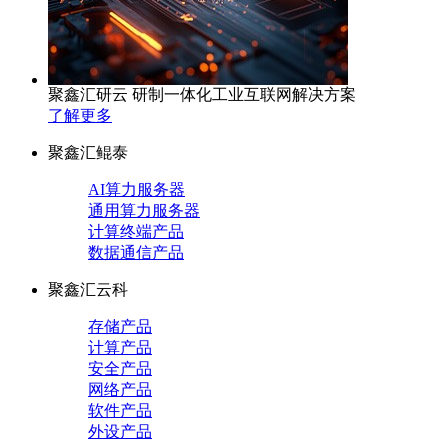
聚鑫汇研云 研制一体化工业互联网解决方案
了解更多
聚鑫汇鲲泰
AI算力服务器
通用算力服务器
计算终端产品
数据通信产品
聚鑫汇云科
存储产品
计算产品
安全产品
网络产品
软件产品
外设产品